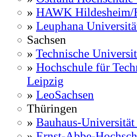
»
HAWK Hildesheim/H
»
Leuphana Universitä
Sachsen
»
Technische Universi
»
Hochschule für Techn
Leipzig
»
LeoSachsen
Thüringen
»
Bauhaus-Universitä
»
Ernst-Abbe-Hochsch