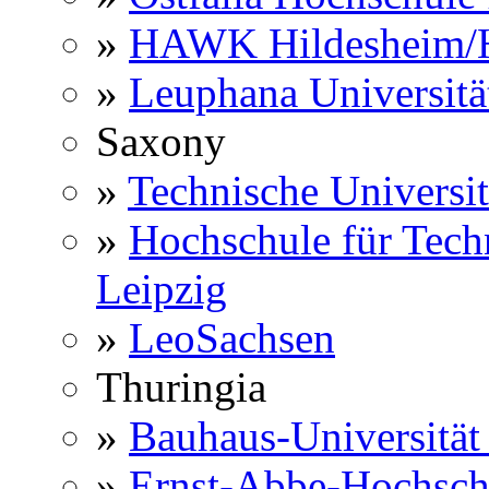
»
HAWK Hildesheim/H
»
Leuphana Universitä
Saxony
»
Technische Universi
»
Hochschule für Techn
Leipzig
»
LeoSachsen
Thuringia
»
Bauhaus-Universitä
»
Ernst-Abbe-Hochsch