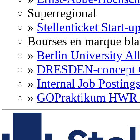
Superregional
»
Stellenticket Start-u
Bourses en marque bl
»
Berlin University Al
»
DRESDEN-concept C
»
Internal Job Posting
»
GOPraktikum HWR 