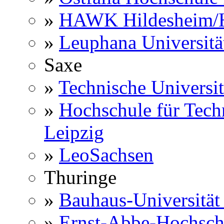
»
HAWK Hildesheim/H
»
Leuphana Universitä
Saxe
»
Technische Universi
»
Hochschule für Techn
Leipzig
»
LeoSachsen
Thuringe
»
Bauhaus-Universitä
»
Ernst-Abbe-Hochsch