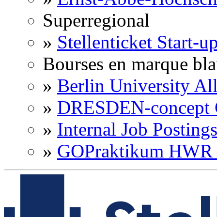
Superregional
»
Stellenticket Start-u
Bourses en marque bl
»
Berlin University Al
»
DRESDEN-concept C
»
Internal Job Posting
»
GOPraktikum HWR 