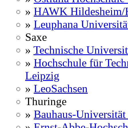
»
HAWK Hildesheim/H
»
Leuphana Universitä
Saxe
»
Technische Universi
»
Hochschule für Techn
Leipzig
»
LeoSachsen
Thuringe
»
Bauhaus-Universitä
»
Ernst-Abbe-Hochsch