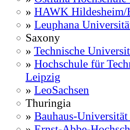
»
HAWK Hildesheim/H
»
Leuphana Universitä
Saxony
»
Technische Universi
»
Hochschule für Techn
Leipzig
»
LeoSachsen
Thuringia
»
Bauhaus-Universitä
»
Ernst-Abbe-Hochsch