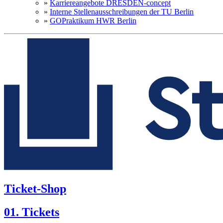
»
Karriereangebote DRESDEN-concept
»
Interne Stellenausschreibungen der TU Berlin
»
GOPraktikum HWR Berlin
Ticket-Shop
01. Tickets