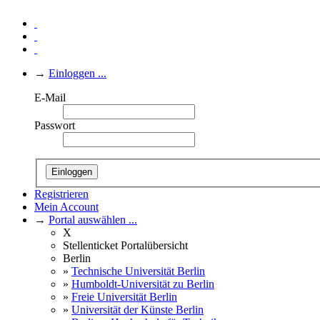
→
Einloggen ...
E-Mail
Passwort
Einloggen
Registrieren
Mein Account
→
Portal auswählen ...
X
Stellenticket Portalübersicht
Berlin
»
Technische Universität Berlin
»
Humboldt-Universität zu Berlin
»
Freie Universität Berlin
»
Universität der Künste Berlin