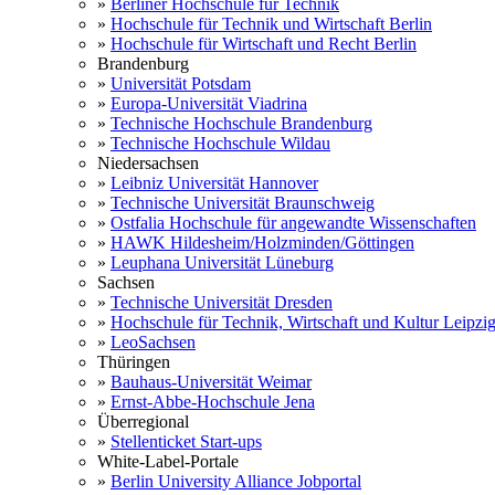
»
Berliner Hochschule für Technik
»
Hochschule für Technik und Wirtschaft Berlin
»
Hochschule für Wirtschaft und Recht Berlin
Brandenburg
»
Universität Potsdam
»
Europa-Universität Viadrina
»
Technische Hochschule Brandenburg
»
Technische Hochschule Wildau
Niedersachsen
»
Leibniz Universität Hannover
»
Technische Universität Braunschweig
»
Ostfalia Hochschule für angewandte Wissenschaften
»
HAWK Hildesheim/Holzminden/Göttingen
»
Leuphana Universität Lüneburg
Sachsen
»
Technische Universität Dresden
»
Hochschule für Technik, Wirtschaft und Kultur Leipzi
»
LeoSachsen
Thüringen
»
Bauhaus-Universität Weimar
»
Ernst-Abbe-Hochschule Jena
Überregional
»
Stellenticket Start-ups
White-Label-Portale
»
Berlin University Alliance Jobportal