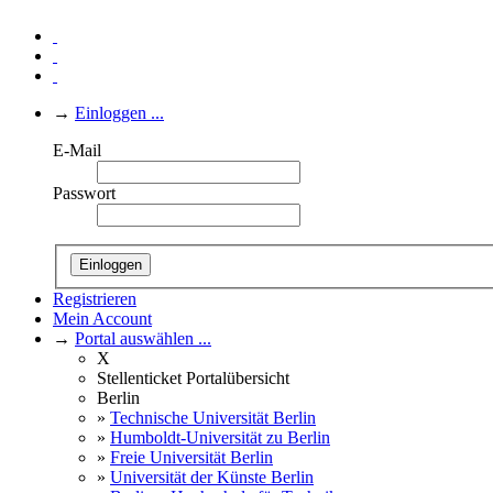
→
Einloggen ...
E-Mail
Passwort
Einloggen
Registrieren
Mein Account
→
Portal auswählen ...
X
Stellenticket Portalübersicht
Berlin
»
Technische Universität Berlin
»
Humboldt-Universität zu Berlin
»
Freie Universität Berlin
»
Universität der Künste Berlin