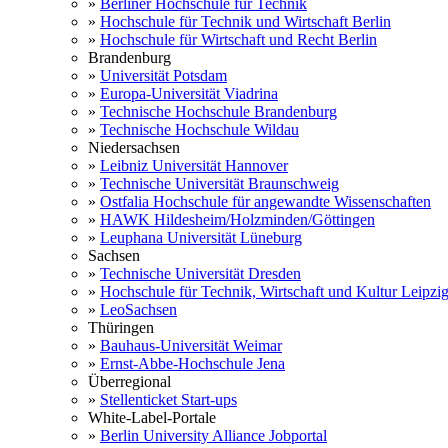
»
Berliner Hochschule für Technik
»
Hochschule für Technik und Wirtschaft Berlin
»
Hochschule für Wirtschaft und Recht Berlin
Brandenburg
»
Universität Potsdam
»
Europa-Universität Viadrina
»
Technische Hochschule Brandenburg
»
Technische Hochschule Wildau
Niedersachsen
»
Leibniz Universität Hannover
»
Technische Universität Braunschweig
»
Ostfalia Hochschule für angewandte Wissenschaften
»
HAWK Hildesheim/Holzminden/Göttingen
»
Leuphana Universität Lüneburg
Sachsen
»
Technische Universität Dresden
»
Hochschule für Technik, Wirtschaft und Kultur Leipzi
»
LeoSachsen
Thüringen
»
Bauhaus-Universität Weimar
»
Ernst-Abbe-Hochschule Jena
Überregional
»
Stellenticket Start-ups
White-Label-Portale
»
Berlin University Alliance Jobportal