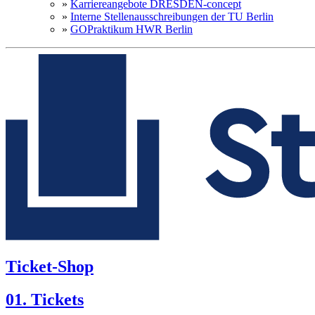
»
Karriereangebote DRESDEN-concept
»
Interne Stellenausschreibungen der TU Berlin
»
GOPraktikum HWR Berlin
Ticket-Shop
01. Tickets