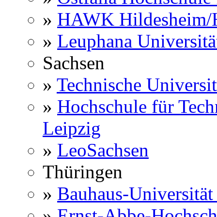
»
HAWK Hildesheim/H
»
Leuphana Universitä
Sachsen
»
Technische Universi
»
Hochschule für Techn
Leipzig
»
LeoSachsen
Thüringen
»
Bauhaus-Universitä
»
Ernst-Abbe-Hochsch