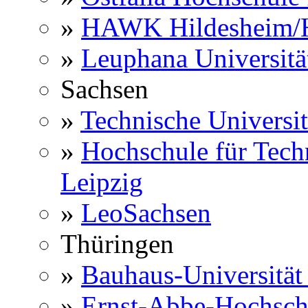
»
HAWK Hildesheim/H
»
Leuphana Universitä
Sachsen
»
Technische Universi
»
Hochschule für Techn
Leipzig
»
LeoSachsen
Thüringen
»
Bauhaus-Universitä
»
Ernst-Abbe-Hochsch