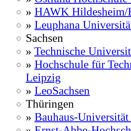
»
HAWK Hildesheim/H
»
Leuphana Universitä
Sachsen
»
Technische Universi
»
Hochschule für Techn
Leipzig
»
LeoSachsen
Thüringen
»
Bauhaus-Universitä
»
Ernst-Abbe-Hochsch