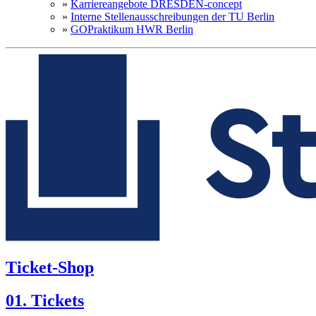
»
Karriereangebote DRESDEN-concept
»
Interne Stellenausschreibungen der TU Berlin
»
GOPraktikum HWR Berlin
Ticket-Shop
01. Tickets