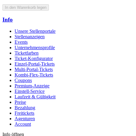
In den Warenkorb legen
Info
Unsere Stellenportale
Stellenanzeigen
Events
Unternehmensprofile
Ticketfarben
Ticket-Konfigurator
Einzel-Portal-Tickets
Multi-Portal-Tickets
Kombi-Flex-Tickets
Coupons
Premium-Anzeige
Einstell-Service
Laufzeit & Gültigkeit
Preise
Bezahlung
Freitickets
Agenturen
Account
Info öffnen