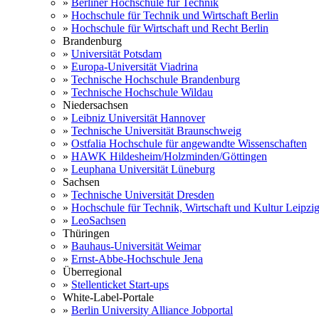
»
Berliner Hochschule für Technik
»
Hochschule für Technik und Wirtschaft Berlin
»
Hochschule für Wirtschaft und Recht Berlin
Brandenburg
»
Universität Potsdam
»
Europa-Universität Viadrina
»
Technische Hochschule Brandenburg
»
Technische Hochschule Wildau
Niedersachsen
»
Leibniz Universität Hannover
»
Technische Universität Braunschweig
»
Ostfalia Hochschule für angewandte Wissenschaften
»
HAWK Hildesheim/Holzminden/Göttingen
»
Leuphana Universität Lüneburg
Sachsen
»
Technische Universität Dresden
»
Hochschule für Technik, Wirtschaft und Kultur Leipzi
»
LeoSachsen
Thüringen
»
Bauhaus-Universität Weimar
»
Ernst-Abbe-Hochschule Jena
Überregional
»
Stellenticket Start-ups
White-Label-Portale
»
Berlin University Alliance Jobportal