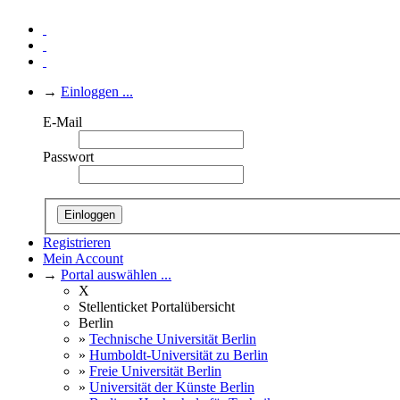
→
Einloggen ...
E-Mail
Passwort
Einloggen
Registrieren
Mein Account
→
Portal auswählen ...
X
Stellenticket Portalübersicht
Berlin
»
Technische Universität Berlin
»
Humboldt-Universität zu Berlin
»
Freie Universität Berlin
»
Universität der Künste Berlin