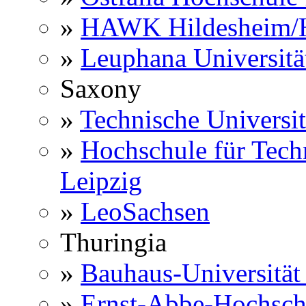
»
HAWK Hildesheim/H
»
Leuphana Universitä
Saxony
»
Technische Universi
»
Hochschule für Techn
Leipzig
»
LeoSachsen
Thuringia
»
Bauhaus-Universitä
»
Ernst-Abbe-Hochsch