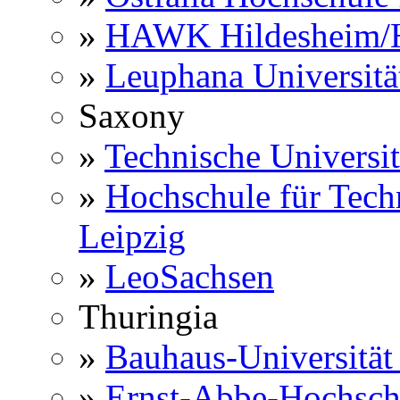
»
HAWK Hildesheim/H
»
Leuphana Universitä
Saxony
»
Technische Universi
»
Hochschule für Techn
Leipzig
»
LeoSachsen
Thuringia
»
Bauhaus-Universitä
»
Ernst-Abbe-Hochsch