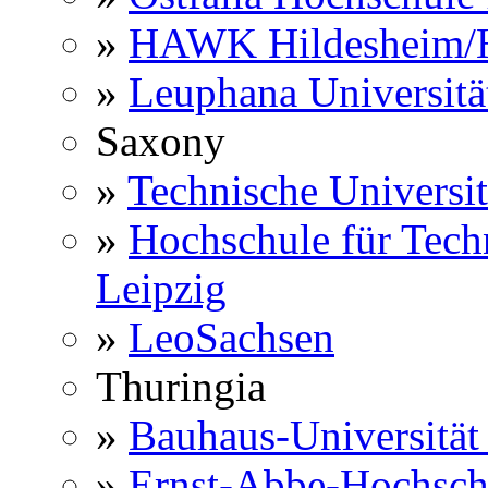
»
HAWK Hildesheim/H
»
Leuphana Universitä
Saxony
»
Technische Universi
»
Hochschule für Techn
Leipzig
»
LeoSachsen
Thuringia
»
Bauhaus-Universitä
»
Ernst-Abbe-Hochsch