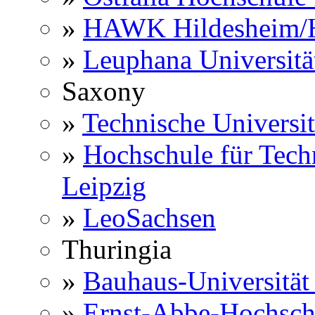
»
HAWK Hildesheim/H
»
Leuphana Universitä
Saxony
»
Technische Universi
»
Hochschule für Techn
Leipzig
»
LeoSachsen
Thuringia
»
Bauhaus-Universitä
»
Ernst-Abbe-Hochsch