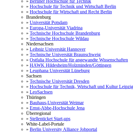
»
Berliner Hochschule für Technik
»
Hochschule für Technik und Wirtschaft Berlin
»
Hochschule für Wirtschaft und Recht Berlin
Brandenburg
»
Universität Potsdam
»
Europa-Universität Viadrina
»
Technische Hochschule Brandenburg
»
Technische Hochschule Wildau
Niedersachsen
»
Leibniz Universität Hannover
»
Technische Universität Braunschweig
»
Ostfalia Hochschule für angewandte Wissenschaften
»
HAWK Hildesheim/Holzminden/Göttingen
»
Leuphana Universität Lüneburg
Sachsen
»
Technische Universität Dresden
»
Hochschule für Technik, Wirtschaft und Kultur Leipzi
»
LeoSachsen
Thüringen
»
Bauhaus-Universität Weimar
»
Ernst-Abbe-Hochschule Jena
Überregional
»
Stellenticket Start-ups
White-Label-Portale
»
Berlin University Alliance Jobportal