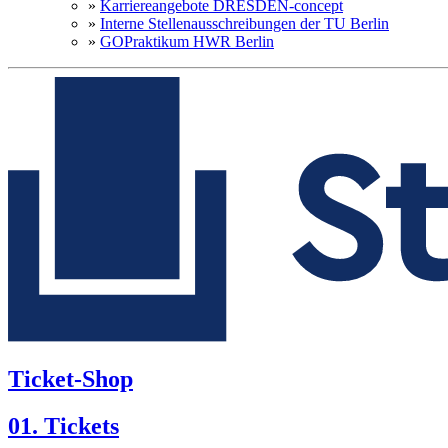
»
Karriereangebote DRESDEN-concept
»
Interne Stellenausschreibungen der TU Berlin
»
GOPraktikum HWR Berlin
Ticket-Shop
01. Tickets