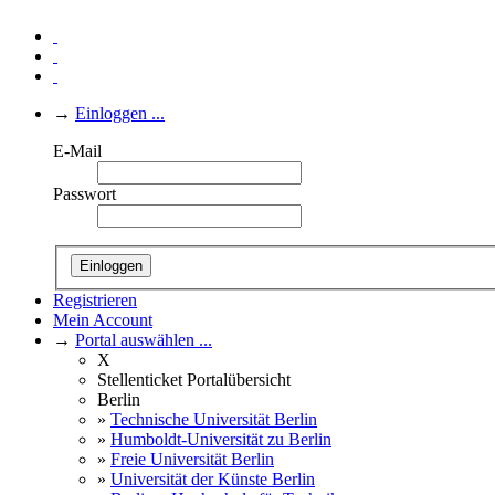
→
Einloggen ...
E-Mail
Passwort
Einloggen
Registrieren
Mein Account
→
Portal auswählen ...
X
Stellenticket Portalübersicht
Berlin
»
Technische Universität Berlin
»
Humboldt-Universität zu Berlin
»
Freie Universität Berlin
»
Universität der Künste Berlin