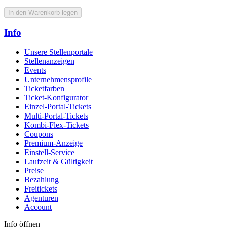
In den Warenkorb legen
Info
Unsere Stellenportale
Stellenanzeigen
Events
Unternehmensprofile
Ticketfarben
Ticket-Konfigurator
Einzel-Portal-Tickets
Multi-Portal-Tickets
Kombi-Flex-Tickets
Coupons
Premium-Anzeige
Einstell-Service
Laufzeit & Gültigkeit
Preise
Bezahlung
Freitickets
Agenturen
Account
Info öffnen