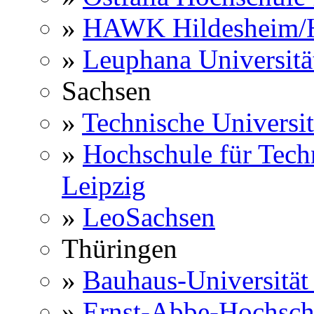
»
HAWK Hildesheim/H
»
Leuphana Universitä
Sachsen
»
Technische Universi
»
Hochschule für Techn
Leipzig
»
LeoSachsen
Thüringen
»
Bauhaus-Universitä
»
Ernst-Abbe-Hochsch