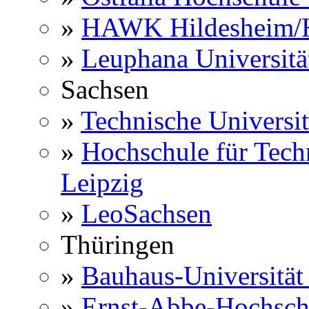
»
HAWK Hildesheim/H
»
Leuphana Universitä
Sachsen
»
Technische Universi
»
Hochschule für Techn
Leipzig
»
LeoSachsen
Thüringen
»
Bauhaus-Universitä
»
Ernst-Abbe-Hochsch